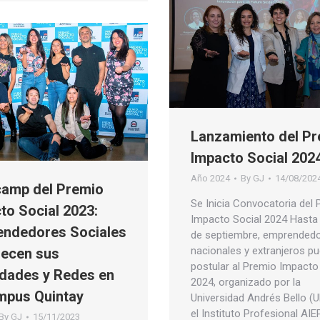
Lanzamiento del P
Impacto Social 202
Año 2024
By
GJ
14/08/202
amp del Premio
Se Inicia Convocatoria del
to Social 2023:
Impacto Social 2024 Hasta 
ndedores Sociales
de septiembre, emprended
nacionales y extranjeros p
lecen sus
postular al Premio Impacto
idades y Redes en
2024, organizado por la
mpus Quintay
Universidad Andrés Bello (
el Instituto Profesional AIE
By
GJ
15/11/2023