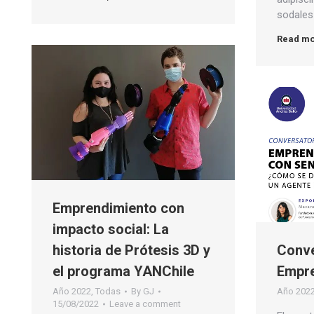
sodales 
Read m
Emprendimiento con
impacto social: La
historia de Prótesis 3D y
Conve
el programa YANChile
Empre
Año 2022
,
Todas
By
GJ
Año 202
15/08/2022
Leave a comment