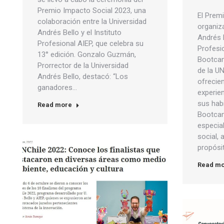
Premio Impacto Social 2023, una
El Prem
colaboración entre la Universidad
organiz
Andrés Bello y el Instituto
Andrés B
Profesional AIEP, que celebra su
Profesio
13° edición. Gonzalo Guzmán,
Bootcam
Prorrector de la Universidad
de la UN
Andrés Bello, destacó: “Los
ofrecie
ganadores…
experien
sus habi
Read more
Bootcam
especia
social,
propósi
Read m