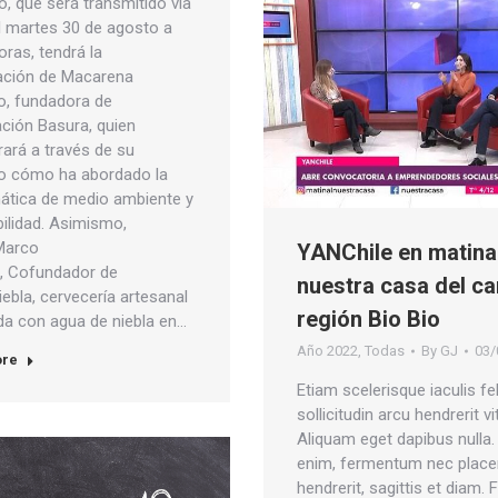
o, que será transmitido vía
el martes 30 de agosto a
oras, tendrá la
pación de Macarena
o, fundadora de
ación Basura, quien
ará a través de su
o cómo ha abordado la
ática de medio ambiente y
bilidad. Asimismo,
Marco
YANChile en matina
, Cofundador de
nuestra casa del ca
ebla, cervecería artesanal
región Bio Bio
da con agua de niebla en…
Año 2022
,
Todas
By
GJ
03/
ore
Etiam scelerisque iaculis fel
sollicitudin arcu hendrerit vi
Aliquam eget dapibus nulla. 
enim, fermentum nec place
hendrerit, sagittis et diam.