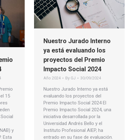
Nuestro Jurado Interno
ya está evaluando los
remio
proyectos del Premio
4
Impacto Social 2024
4
Año 2024
By
GJ
30/09/2024
 Premio
Nuestro Jurado Interno ya está
el 15
evaluando los proyectos del
ores
Premio Impacto Social 2024 El
ueden
Premio Impacto Social 2024, una
 Social
iniciativa desarrollada por la
Universidad Andrés Bello y el
UNAB) y
Instituto Profesional AIEP, ha
P. Esta
entrado en su fase de evaluación.