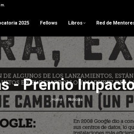
 m.
catoria 2025
Fellows
Libros
Red de Mentore
as - Premio Impacto
You are here:
Home
Noticias