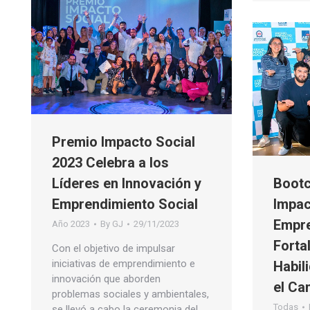
Premio Impacto Social
2023 Celebra a los
Líderes en Innovación y
Bootc
Emprendimiento Social
Impac
Empre
Año 2023
By
GJ
29/11/2023
Forta
Con el objetivo de impulsar
iniciativas de emprendimiento e
Habil
innovación que aborden
el Ca
problemas sociales y ambientales,
Todas
se llevó a cabo la ceremonia del