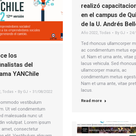
realizó capacitacio
en el campus de Qu
de la U. Andrés Bell
Año 2022
,
Todas
By
GJ
24/
Ted rhoncus ullamcorper m
ac condimentum metus eg
ce los
ut. Nam et urna ante, vitae 
lacus vehicula. Sed rhoncu
inalistas del
ullamcorper mauris, ac
rama YANChile
condimentum metus egesta
Nam et urna ante, vitae pre
lacus.
2
,
Todas
By
GJ
31/08/2022
Read more
commodo vestibulum
m. Ut vel condimentum
Sed malesuada nunc ut
udin volutpat. Lorem ipsum
it amet, consectetur
ng elit. Vestibulum aliquam