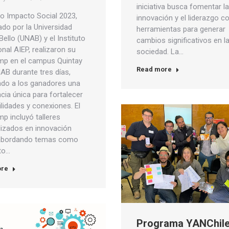
iniciativa busca fomentar la
io Impacto Social 2023,
innovación y el liderazgo 
ado por la Universidad
herramientas para generar
ello (UNAB) y el Instituto
cambios significativos en l
nal AIEP, realizaron su
sociedad. La…
p en el campus Quintay
Read more
AB durante tres días,
ndo a los ganadores una
cia única para fortalecer
lidades y conexiones. El
p incluyó talleres
lizados en innovación
 abordando temas como
to…
ore
Programa YANChil