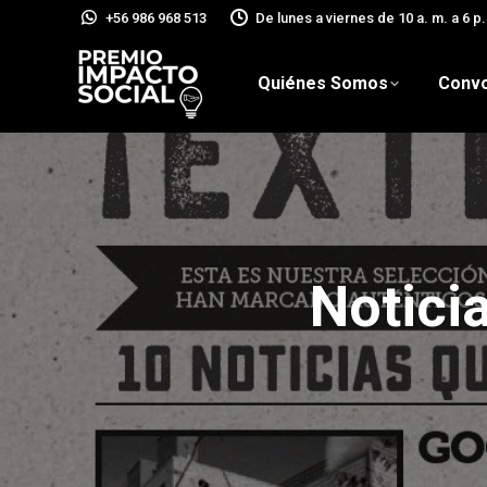
+56 986 968 513
De lunes a viernes de 10 a. m. a 6 p.
Quiénes Somos
Convo
Notici