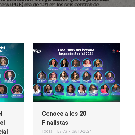
l
Conoce a los 20
el
Finalistas
ial
Todas
By
CS
09/10/2024