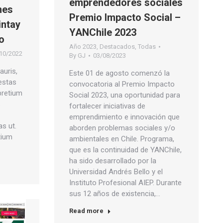
emprendedores sociales
nes
Premio Impacto Social –
intay
YANChile 2023
o
Año 2023
,
Destacados
,
Todas
10/2022
By
GJ
03/08/2023
auris,
Este 01 de agosto comenzó la
estas
convocatoria al Premio Impacto
pretium
Social 2023, una oportunidad para
s
fortalecer iniciativas de
emprendimiento e innovación que
s ut.
aborden problemas sociales y/o
tium
ambientales en Chile. Programa,
que es la continuidad de YANChile,
ha sido desarrollado por la
Universidad Andrés Bello y el
Instituto Profesional AIEP. Durante
sus 12 años de existencia,…
Read more