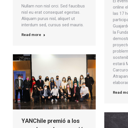
El event
Nullam non nisl orci. Sed faucibus
online 
nisl eu erat consequat egestas.
las 17 h
Aliquam purus nisl, aliquet ut
partici
interdum sed, cursus sed mauris.
Guajard
la Fund
Read more
demostr
proyect
problem
sosteni
estará 
Carcuro
Atrapani
elabora
Read m
YANChile premió a los