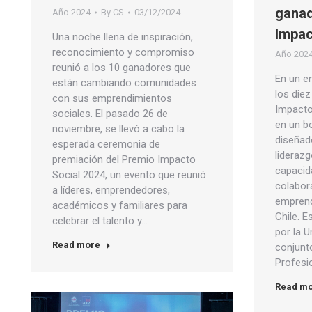
ganad
Año 2024
By
CS
03/12/2024
Impac
Una noche llena de inspiración,
reconocimiento y compromiso
Año 202
reunió a los 10 ganadores que
En un e
están cambiando comunidades
los die
con sus emprendimientos
Impacto
sociales. El pasado 26 de
en un b
noviembre, se llevó a cabo la
diseñad
esperada ceremonia de
liderazg
premiación del Premio Impacto
capacid
Social 2024, un evento que reunió
colabor
a líderes, emprendedores,
emprend
académicos y familiares para
Chile. 
celebrar el talento y…
por la U
Read more
conjunto
Profesi
Read m