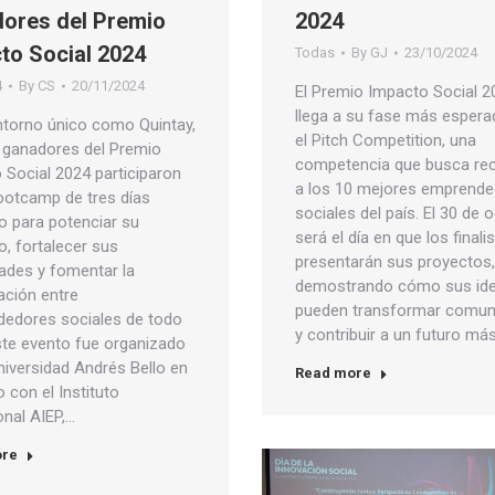
ores del Premio
2024
to Social 2024
Todas
By
GJ
23/10/2024
4
By
CS
20/11/2024
El Premio Impacto Social 2
llega a su fase más esper
ntorno único como Quintay,
el Pitch Competition, una
z ganadores del Premio
competencia que busca re
 Social 2024 participaron
a los 10 mejores emprend
ootcamp de tres días
sociales del país. El 30 de 
o para potenciar su
será el día en que los finali
o, fortalecer sus
presentarán sus proyectos,
ades y fomentar la
demostrando cómo sus id
ación entre
pueden transformar comun
edores sociales de todo
y contribuir a un futuro má
Este evento fue organizado
niversidad Andrés Bello en
Read more
 con el Instituto
onal AIEP,…
ore