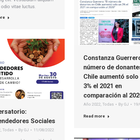
odio vitae luctus.
ore
Constanza Guerrero
número de donante
Chile aumentó solo
3% el 2021 en
comparación al 202
Año 2022
,
Todas
By
GJ
19/
rsatorio:
Read more
ndedores Sociales
2
,
Todas
By
GJ
11/08/2022