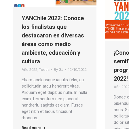
YANChile 2022: Conoce
los finalistas que
destacaron en diversas
áreas como medio
ambiente, educación y
¡Cono
cultura
semif
prog
Año 2022
,
Todas
By
GJ
12/10/2022
2022!
Etiam scelerisque iaculis felis, eu
sollicitudin arcu hendrerit vitae.
Año 202
Aliquam eget dapibus nulla. In nulla
Donec 
enim, fermentum nec placerat
bibendu
hendrerit, sagittis et diam. Fusce
risus. 
eget nibh et lacus tincidunt
sollicit
rhoncus.
dolor s
Read more
adipisci