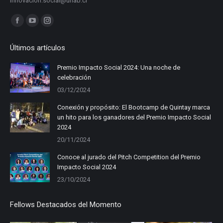
innovacion.social@unab.cl
Find us on:
Facebook
YouTube
Instagram
page
page
page
Últimos artículos
opens
opens
opens
in
in
in
Premio Impacto Social 2024: Una noche de
celebración
new
new
new
03/12/2024
window
window
window
Conexión y propósito: El Bootcamp de Quintay marca
un hito para los ganadores del Premio Impacto Social
2024
20/11/2024
Conoce al jurado del Pitch Competition del Premio
Impacto Social 2024
23/10/2024
Fellows Destacados del Momento