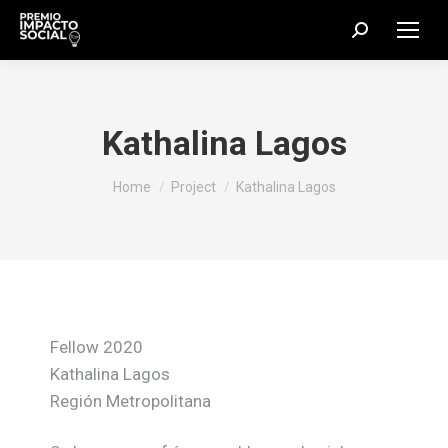
Search:
Kathalina Lagos
You are here:
Home
Project
Kathalina Lagos
Fellow 2020
Kathalina Lagos
Región Metropolitana