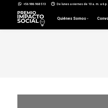
+56 986 968 513
De lunes a viernes de 10 a. m. a 6 p.
Quiénes Somos
Convo