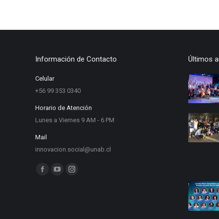
Información de Contacto
Últimos a
Celular
+56 99 353 0340
Horario de Atención
Lunes a Viernes 9 AM - 6 PM
Mail
innovacion.social@unab.cl
Find us on:
Facebook
YouTube
Instagram
page
page
page
opens
opens
opens
in
in
in