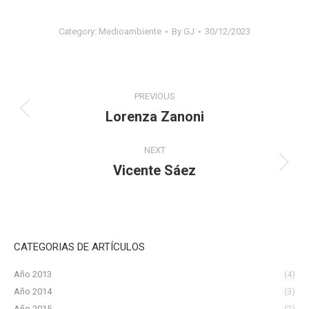
Category:
Medioambiente
By
GJ
30/12/2023
Project
PREVIOUS
navigation
Lorenza Zanoni
Previous
project:
NEXT
Vicente Sáez
Next
project:
CATEGORIAS DE ARTÍCULOS
Año 2013
(4)
Año 2014
(3)
Año 2015
(2)