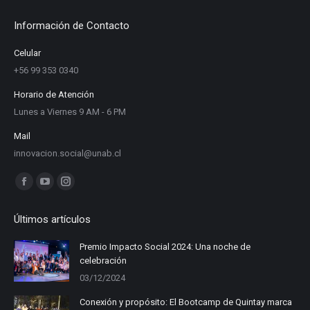
Información de Contacto
Celular
+56 99 353 0340
Horario de Atención
Lunes a Viernes 9 AM - 6 PM
Mail
innovacion.social@unab.cl
Find us on:
Facebook
YouTube
Instagram
page
page
page
Últimos artículos
opens
opens
opens
in
in
in
Premio Impacto Social 2024: Una noche de
celebración
new
new
new
03/12/2024
window
window
window
Conexión y propósito: El Bootcamp de Quintay marca