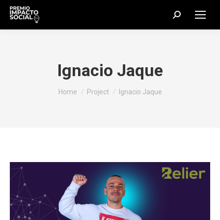
Search:
Ignacio Jaque
You are here:
Home
Project
Ignacio Jaque