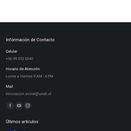
Información de Contacto
Celular
+56 99 353 0340
Horario de Atención
Lunes a Viernes 9 AM - 6 PM
Mail
innovacion.social@unab.cl
Find us on:
Facebook
YouTube
Instagram
page
page
page
Últimos artículos
opens
opens
opens