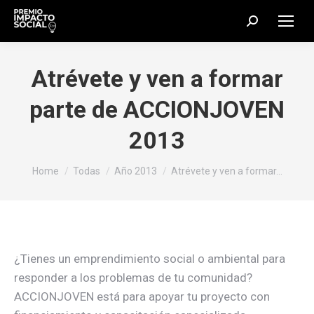
Search:
Atrévete y ven a formar
parte de ACCIONJOVEN
2013
You are here:
Home
Todas
Año 2013
Atrévete y ven a formar…
¿Tienes un emprendimiento social o ambiental para
responder a los problemas de tu comunidad?
ACCIONJOVEN está para apoyar tu proyecto con