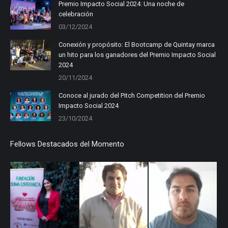
in
in
in
Premio Impacto Social 2024: Una noche de
celebración
new
new
new
03/12/2024
window
window
window
Conexión y propósito: El Bootcamp de Quintay marca
un hito para los ganadores del Premio Impacto Social
2024
20/11/2024
Conoce al jurado del Pitch Competition del Premio
Impacto Social 2024
23/10/2024
Fellows Destacados del Momento