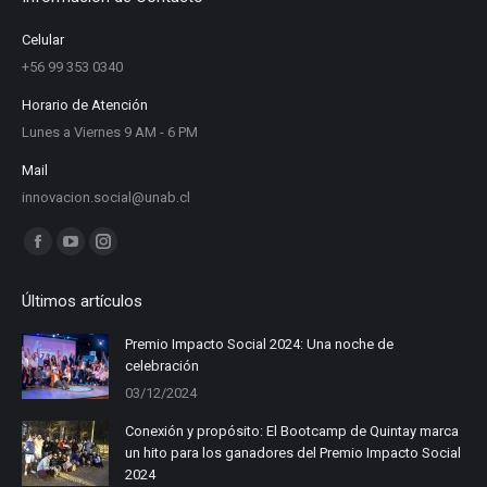
Celular
+56 99 353 0340
Horario de Atención
Lunes a Viernes 9 AM - 6 PM
Mail
innovacion.social@unab.cl
Find us on:
Facebook
YouTube
Instagram
page
page
page
Últimos artículos
opens
opens
opens
in
in
in
Premio Impacto Social 2024: Una noche de
celebración
new
new
new
03/12/2024
window
window
window
Conexión y propósito: El Bootcamp de Quintay marca
un hito para los ganadores del Premio Impacto Social
2024