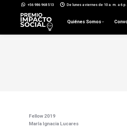
+56 986 968 513
De lunes a viernes de 10 a. m. a 6 p.
Quiénes Somos
Convo
Fellow 2019
María Ignacia Lucares