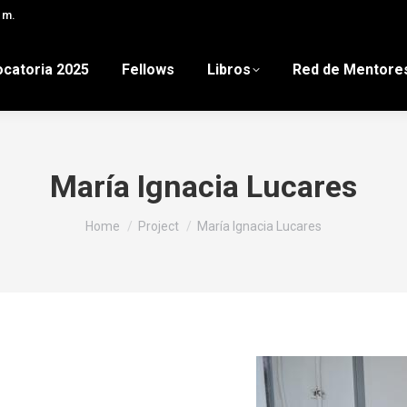
 m.
catoria 2025
Fellows
Libros
Red de Mentore
María Ignacia Lucares
You are here:
Home
Project
María Ignacia Lucares