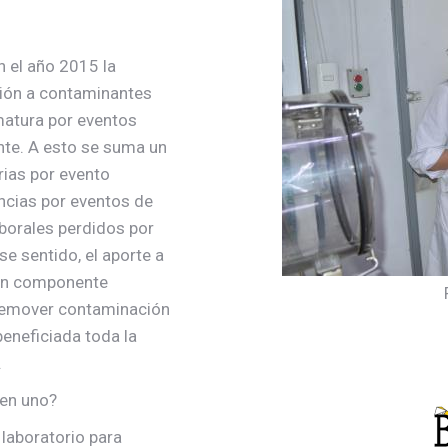
n el año 2015 la
ción a contaminantes
matura por eventos
te. A esto se suma un
rias por evento
encias por eventos de
aborales perdidos por
e sentido, el aporte a
r un componente
 remover contaminación
beneficiada toda la
.
 en uno?
 laboratorio para