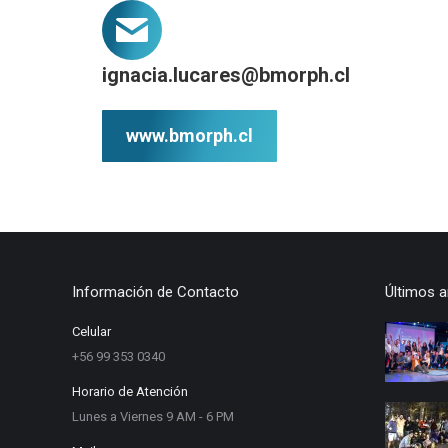
ignacia.lucares@bmorph.cl
www.bmorph.cl
Información de Contacto
Últimos a
Celular
+56 99 353 0340
Horario de Atención
Lunes a Viernes 9 AM - 6 PM