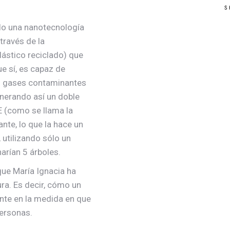
ado una nanotecnología
través de la
lástico reciclado) que
ue sí, es capaz de
os gases contaminantes
enerando así un doble
 (como se llama la
nte, lo que la hace un
 utilizando sólo un
arían 5 árboles.
que María Ignacia ha
ura. Es decir, cómo un
nte en la medida en que
personas.