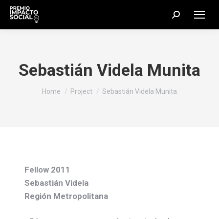
Search:
Sebastián Videla Munita
You are here:
Home
Project
Sebastián Videla Munita
Fellow 2011
Sebastián Videla
Región Metropolitana