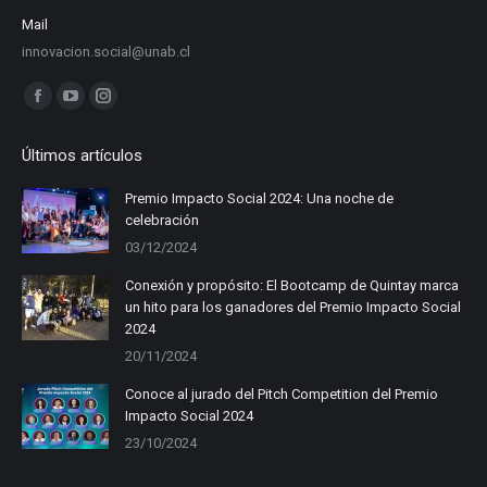
Mail
innovacion.social@unab.cl
Find us on:
Facebook
YouTube
Instagram
page
page
page
Últimos artículos
opens
opens
opens
in
in
in
Premio Impacto Social 2024: Una noche de
celebración
new
new
new
03/12/2024
window
window
window
Conexión y propósito: El Bootcamp de Quintay marca
un hito para los ganadores del Premio Impacto Social
2024
20/11/2024
Conoce al jurado del Pitch Competition del Premio
Impacto Social 2024
23/10/2024