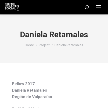
Search:
Daniela Retamales
You are here:
Home
Project
Daniela Retamales
Fellow 2017
Daniela Retamales
Región de Valparaíso