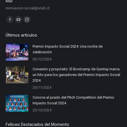
Mail
innovacion.social@unab.cl
Find us on:
Facebook
YouTube
Instagram
page
page
page
Últimos artículos
opens
opens
opens
in
in
in
Premio Impacto Social 2024: Una noche de
celebración
new
new
new
03/12/2024
window
window
window
Conexión y propósito: El Bootcamp de Quintay marca
un hito para los ganadores del Premio Impacto Social
2024
20/11/2024
Conoce al jurado del Pitch Competition del Premio
Impacto Social 2024
23/10/2024
Fellows Destacados del Momento