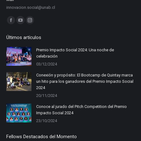
innovacion.social@unab.cl
Find us on:
Facebook
YouTube
Instagram
page
page
page
Últimos artículos
opens
opens
opens
in
in
in
Premio Impacto Social 2024: Una noche de
celebración
new
new
new
03/12/2024
window
window
window
Conexión y propósito: El Bootcamp de Quintay marca
un hito para los ganadores del Premio Impacto Social
2024
20/11/2024
Conoce al jurado del Pitch Competition del Premio
Impacto Social 2024
23/10/2024
Fellows Destacados del Momento