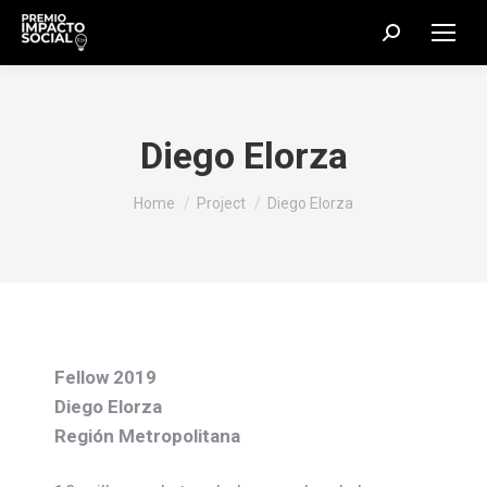
Search:
Diego Elorza
You are here:
Home
Project
Diego Elorza
Fellow 2019
Diego Elorza
Región Metropolitana