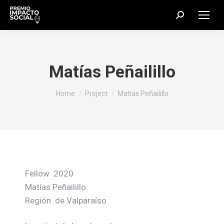
Search:
Matías Peñailillo
You are here:
Home
Project
Matías Peñailillo
Fellow 2020
Matías Peñailillo
Región de Valparaíso