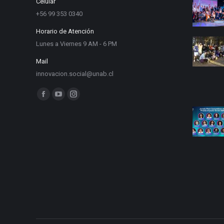
Celular
+56 99 353 0340
Horario de Atención
Lunes a Viernes 9 AM - 6 PM
Mail
innovacion.social@unab.cl
Find us on:
Facebook
YouTube
Instagram
page
page
page
opens
opens
opens
in
in
in
new
new
new
window
window
window