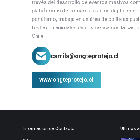
través del desarrollo de eventos masivos com
plataformas de comercialización digital como
por último, trabaja en un área de políticas públ
testeo en animales en cosmética con la camp
Chile.
camila@ongteprotejo.cl
www.ongteprotejo.cl
Información de Contacto
Últimos a