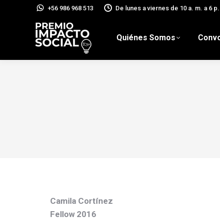
+56 986 968 513
De lunes a viernes de 10 a. m. a 6 p.
Quiénes Somos
Convo
Camila Cortínez
Fellow 2016