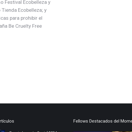
o Festival Ecobelleza y
 Tienda Ecobelleza; y
icas para prohibir el
aña Be Cruelty Free
rtículos
Fellows Destacados del Mom