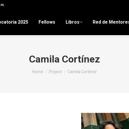
 m.
catoria 2025
Fellows
Libros
Red de Mentore
Camila Cortínez
You are here:
Home
Project
Camila Cortínez