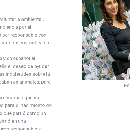
luntaria ambiental,
nciencia por el
ía ser responsable con
nsumo de cosmética no
e y en español al
lla el deseo de ayudar
as inquietudes sobre la
aban en animales, para
Fo
obre marcas que no
io para el nacimiento de
ro que partió como un
irtió en una
sumo responsable y