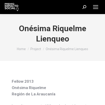
Search:
Onésima Riquelme
Lienqueo
You are here:
Home
Project
Onésima Riquelme Lienqueo
Fellow 2013
Onésima Riquelme
Región de La Araucanía