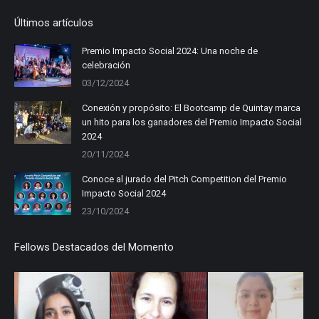
page
page
page
Últimos artículos
opens
opens
opens
in
in
in
Premio Impacto Social 2024: Una noche de
celebración
new
new
new
03/12/2024
window
window
window
Conexión y propósito: El Bootcamp de Quintay marca
un hito para los ganadores del Premio Impacto Social
2024
20/11/2024
Conoce al jurado del Pitch Competition del Premio
Impacto Social 2024
23/10/2024
Fellows Destacados del Momento