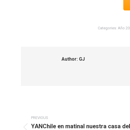
Categories:
Año 20
Author:
GJ
Post
PREVIOUS
navigation
YANChile en matinal nuestra casa de