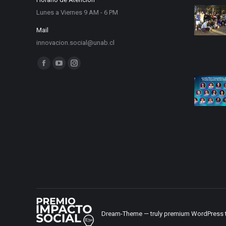
Lunes a Viernes 9 AM - 6 PM
Mail
innovacion.social@unab.cl
Find us on:
Facebook
YouTube
Instagram
page
page
page
opens
opens
opens
in
in
in
new
new
new
window
window
window
Dream-Theme — truly
premium WordPress 