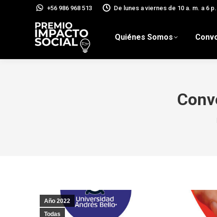
+56 986 968 513
De lunes a viernes de 10 a. m. a 6 p.
Quiénes Somos
Convo
Conv
Año 2022
Todas