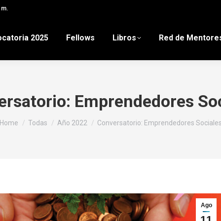
 m.
catoria 2025
Fellows
Libros
Red de Mentore
ersatorio: Emprendedores Soc
You are here:
Home
Todas
Año 2022
Conversatorio: Emprendedores Sociale
Ago
11