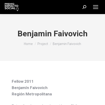
Search:
Benjamin Faivovich
You are here:
Home
Project
Benjamin Faivovich
Fellow 2011
Benjamín Faivovich
Región Metropolitana