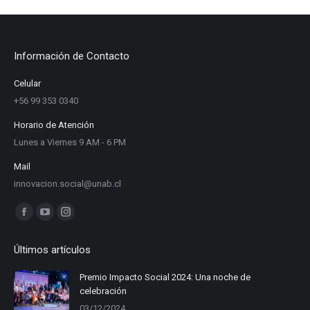
Información de Contacto
Celular
+56 99 353 0340
Horario de Atención
Lunes a Viernes 9 AM - 6 PM
Mail
innovacion.social@unab.cl
Find us on:
Facebook
YouTube
Instagram
page
page
page
Últimos artículos
opens
opens
opens
in
in
in
Premio Impacto Social 2024: Una noche de
celebración
new
new
new
03/12/2024
window
window
window