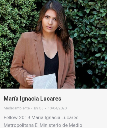
María Ignacia Lucares
Medioambiente
By
GJ
10/04/2020
Fellow 2019 María Ignacia Lucares
Metropolitana El Ministerio de Medio