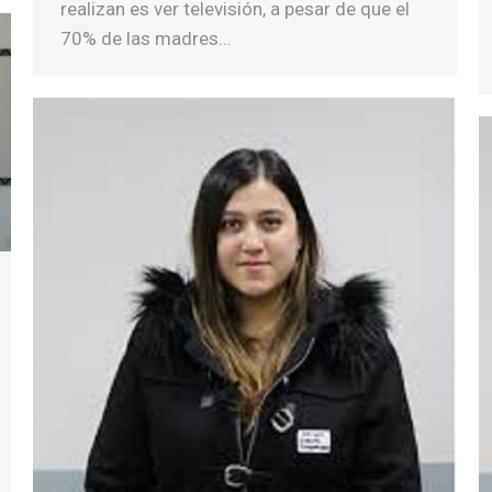
realizan es ver televisión, a pesar de que el
70% de las madres…