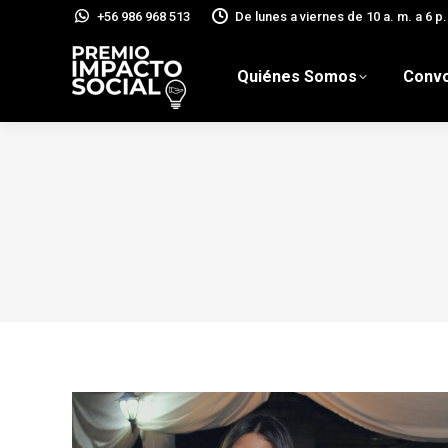
+56 986 968 513
De lunes a viernes de 10 a. m. a 6 p.
Quiénes Somos
Convo