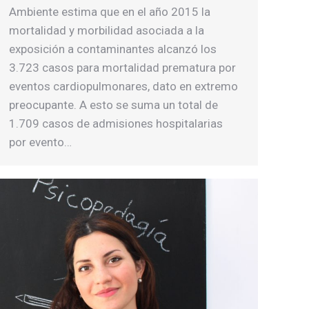
Ambiente estima que en el año 2015 la
mortalidad y morbilidad asociada a la
exposición a contaminantes alcanzó los
3.723 casos para mortalidad prematura por
eventos cardiopulmonares, dato en extremo
preocupante. A esto se suma un total de
1.709 casos de admisiones hospitalarias
por evento…