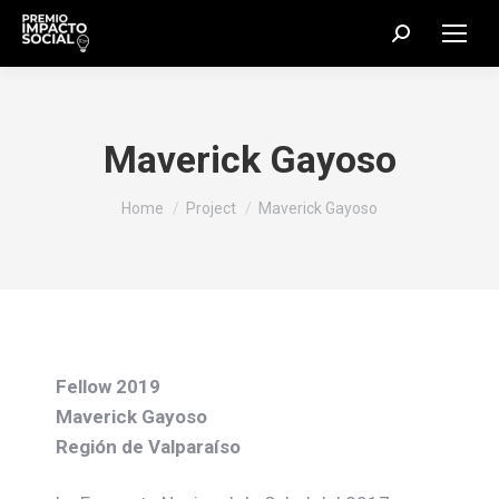
Search:
Maverick Gayoso
You are here:
Home
Project
Maverick Gayoso
Fellow 2019
Maverick Gayoso
Región de Valparaíso