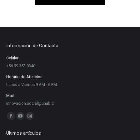
Información de Contacto
Celular
+56 99 353 0340
Horario de Atención
Lunes a Viernes 9 AM - 6 PM
Mail
innovacion.social@unab.cl
Find us on:
Facebook
YouTube
Instagram
page
page
page
Últimos artículos
opens
opens
opens