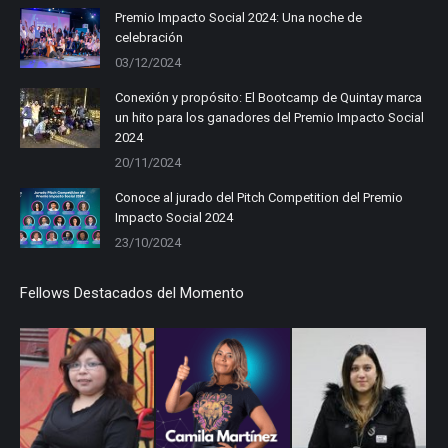
in
in
in
Premio Impacto Social 2024: Una noche de
celebración
new
new
new
03/12/2024
window
window
window
Conexión y propósito: El Bootcamp de Quintay marca
un hito para los ganadores del Premio Impacto Social
2024
20/11/2024
Conoce al jurado del Pitch Competition del Premio
Impacto Social 2024
23/10/2024
Fellows Destacados del Momento