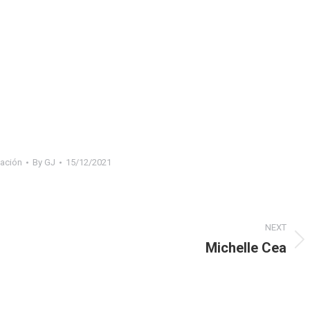
ación
By
GJ
15/12/2021
NEXT
Michelle Cea
Next
project: