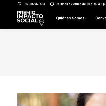
+56 986 968 513
De lunes a viernes de 10 a. m. a 6 p.
Quiénes Somos
Convo