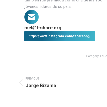
jóvenes líderes de su país.
mel@t-share.org
https://www.instagram.com/tshareorg/
Category:
Educ
Project
PREVIOUS
navigation
Jorge Bizama
Previous
project: