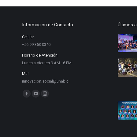
Información de Contacto
Últimos a
Celular
+56 99 353 0340
Horario de Atención
Lunes a Viernes 9 AM - 6 PM
Mail
innovacion.social@unab.cl
Find us on:
Facebook
YouTube
Instagram
page
page
page
opens
opens
opens
in
in
in
new
new
new
window
window
window