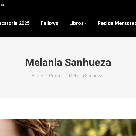
 m.
catoria 2025
Fellows
Libros
Red de Mentore
Melania Sanhueza
You are here:
Home
Project
Melania Sanhueza