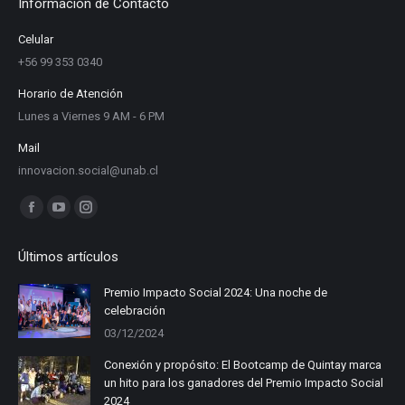
Información de Contacto
Celular
+56 99 353 0340
Horario de Atención
Lunes a Viernes 9 AM - 6 PM
Mail
innovacion.social@unab.cl
Find us on:
Facebook
YouTube
Instagram
page
page
page
Últimos artículos
opens
opens
opens
in
in
in
Premio Impacto Social 2024: Una noche de
celebración
new
new
new
03/12/2024
window
window
window
Conexión y propósito: El Bootcamp de Quintay marca
un hito para los ganadores del Premio Impacto Social
2024