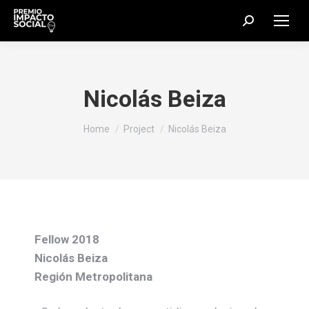
Search:
Nicolás Beiza
You are here:
Home
Project
Nicolás Beiza
Fellow 2018
Nicolás Beiza
Región Metropolitana