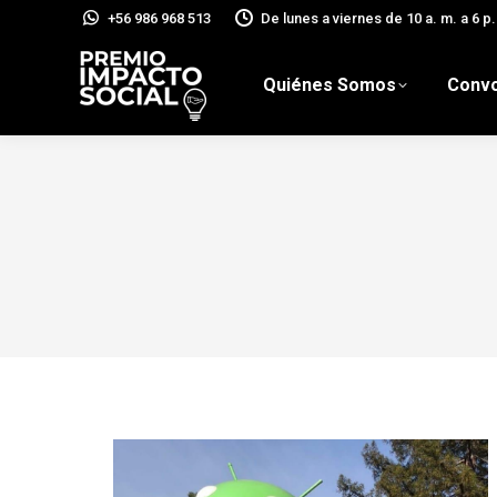
+56 986 968 513
De lunes a viernes de 10 a. m. a 6 p.
Quiénes Somos
Convo