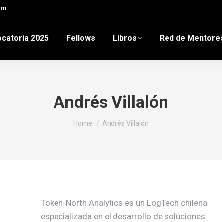
 m.
catoria 2025
Fellows
Libros
Red de Mentore
Andrés Villalón
You are here:
Home
Andrés Villalón
Token-North Analytics es un LogTech chilena
especializada en el desarrollo de soluciones