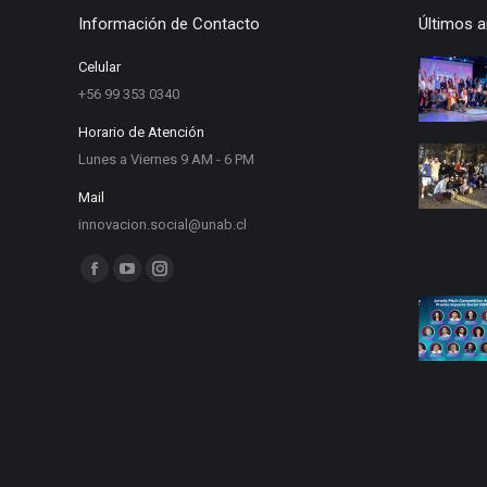
Información de Contacto
Últimos a
Celular
+56 99 353 0340
Horario de Atención
Lunes a Viernes 9 AM - 6 PM
Mail
innovacion.social@unab.cl
Find us on:
Facebook
YouTube
Instagram
page
page
page
opens
opens
opens
in
in
in
new
new
new
window
window
window