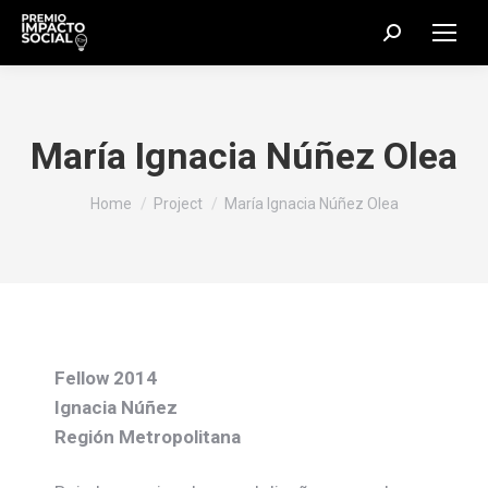
Search:
María Ignacia Núñez Olea
You are here:
Home
Project
María Ignacia Núñez Olea
Fellow 2014
Ignacia Núñez
Región Metropolitana