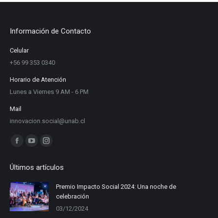
Información de Contacto
Celular
+56 99 353 0340
Horario de Atención
Lunes a Viernes 9 AM - 6 PM
Mail
innovacion.social@unab.cl
Find us on:
Facebook
YouTube
Instagram
page
page
page
Últimos artículos
opens
opens
opens
in
in
in
Premio Impacto Social 2024: Una noche de
celebración
new
new
new
03/12/2024
window
window
window