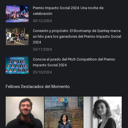
in
in
in
Premio Impacto Social 2024: Una noche de
celebración
new
new
new
03/12/2024
window
window
window
Conexión y propósito: El Bootcamp de Quintay marca
un hito para los ganadores del Premio Impacto Social
2024
20/11/2024
Conoce al jurado del Pitch Competition del Premio
Impacto Social 2024
23/10/2024
Fellows Destacados del Momento