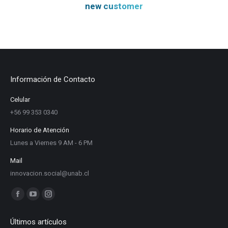
new customer
Información de Contacto
Celular
+56 99 353 0340
Horario de Atención
Lunes a Viernes 9 AM - 6 PM
Mail
innovacion.social@unab.cl
Find us on:
Facebook
YouTube
Instagram
page
page
page
Últimos artículos
opens
opens
opens