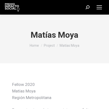
Search:
Matías Moya
You are here:
Home
Project
Matías Moya
Fellow 2020
Matías Moya
Región Metropolitana