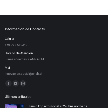
Información de Contacto
Celular
+56 99 353 0340
Horario de Atención
Lunes a Viernes 9 AM - 6 PM
Mail
innovacion.social@unab.cl
Find us on:
Facebook
YouTube
Instagram
page
page
page
Últimos artículos
opens
opens
opens
in
in
in
Premio Impacto Social 2024: Una noche de